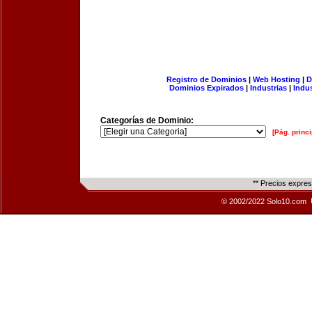
Registro de Dominios
|
Web Hosting
|
D
Dominios Expirados
|
Industrias
|
Indu
Categorías de Dominio:
[Pág. princi
** Precios expre
© 2002/2022 Solo10.com