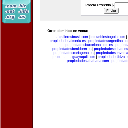
Precio Ofrecido $
Otros dominios en venta:
alquileresbrasil.com
|
inmueblesbogota.com
|
propiedadesalmeria.es
|
propiedadesargentina.c
propiedadesbarcelona.com.es
|
propied
propiedadesbenidorm.es
|
propiedadesbilbao.es
propiedadescartagena.es
|
propiedadesenventa
propiedadesguayaquil.com
|
propiedadesibiza.e
propiedadeslahabana.com
|
propiedad