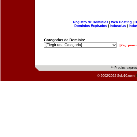
Registro de Dominios
|
Web Hosting
|
D
Dominios Expirados
|
Industrias
|
Indu
Categorías de Dominio:
[Pág. princi
** Precios expre
© 2002/2022 Solo10.com