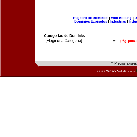
Registro de Dominios
|
Web Hosting
|
D
Dominios Expirados
|
Industrias
|
Indu
Categorías de Dominio:
[Pág. princi
** Precios expre
© 2002/2022 Solo10.com