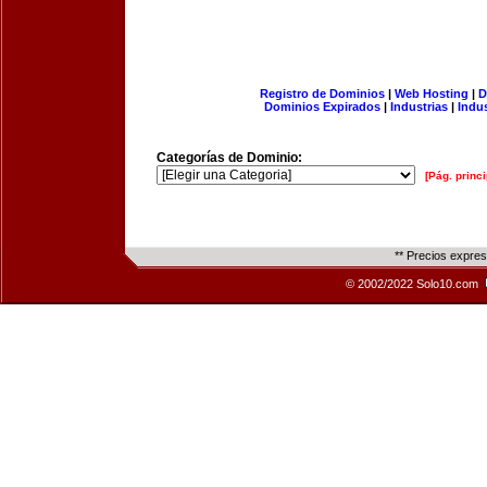
Registro de Dominios
|
Web Hosting
|
D
Dominios Expirados
|
Industrias
|
Indu
Categorías de Dominio:
[Pág. princi
** Precios expre
© 2002/2022 Solo10.com