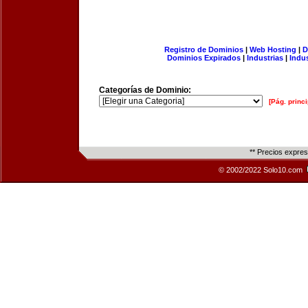
Registro de Dominios
|
Web Hosting
|
D
Dominios Expirados
|
Industrias
|
Indu
Categorías de Dominio:
[Pág. princi
** Precios expre
© 2002/2022 Solo10.com