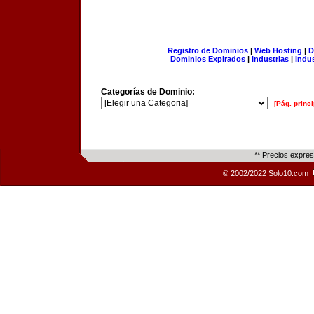
Registro de Dominios
|
Web Hosting
|
D
Dominios Expirados
|
Industrias
|
Indu
Categorías de Dominio:
[Pág. princi
** Precios expre
© 2002/2022 Solo10.com